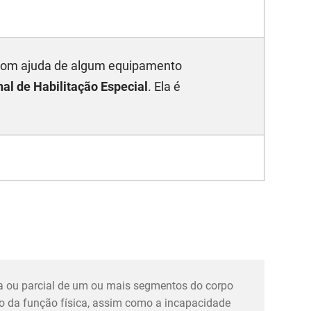
 com ajuda de algum equipamento
nal de Habilitação Especial
. Ela é
ulo
, por um impendimento de sua
credenciado pelo SUS ou clínica do
a ou parcial de um ou mais segmentos do corpo
 da função física, assim como a incapacidade