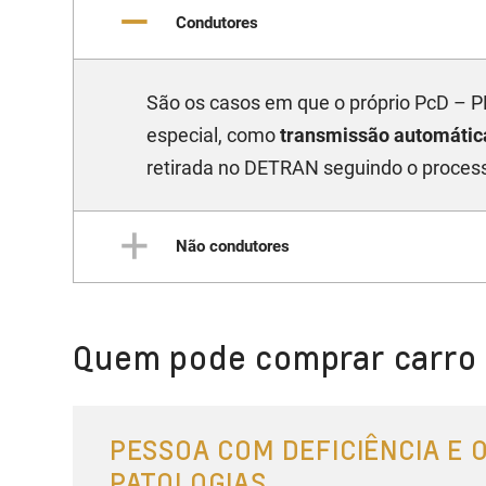
Condutores
São os casos em que o próprio PcD –
especial, como
transmissão automática
retirada no DETRAN seguindo o processo
Não condutores
São os casos em que o PcD – PESSOA
Quem pode comprar carro 
própria deficiência para a atividade. 
DETRAN. O laudo médico definirá defici
PESSOA COM DEFICIÊNCIA E 
PATOLOGIAS