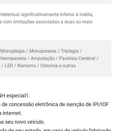
electual significativamente inferior à média,
 e com limitações associadas a duas ou mais
 Monoplegia / Monoparesia / Triplegia /
/ Hemiparesia / Amputação / Paralisia Cerebral /
/ LER / Nanismo / Ostomia e outras
NH especial1.
ma de concessão eletrônica de isenção de IPI/IOF
 internet.
ha seu novo veículo.
nda de seu estado, em caso de veículo fabricado