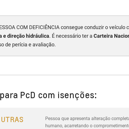
 PESSOA COM DEFICIÊNCIA consegue conduzir o veículo
 e direção hidráulica
. É necessário ter a
Carteira Nacio
 de perícia e avaliação.
 COM DEFICIÊNCIA está
incapacitado de conduzir o veíc
para PcD com isenções:
É necessário passar por uma avaliação em serviço médico 
ência e CID.
OUTRAS
Pessoa que apresenta alteração complet
humano, acarretando o comprometimento